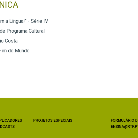
NICA
m a Língua!" - Série IV
 de Programa Cultural
io Costa
 Fim do Mundo
PLICADORES
PROJETOS ESPECIAIS
FORMULÁRIO D
DCASTS
ENSINA@RTP.P