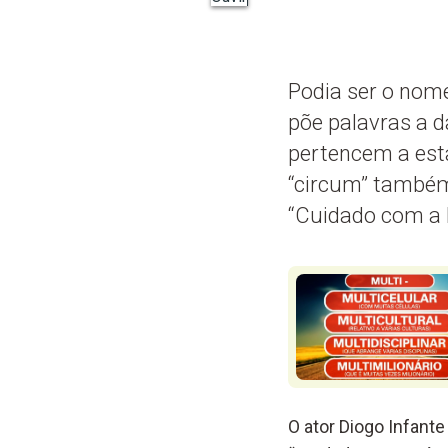
Podia ser o nome
põe palavras a d
pertencem a esta
“circum” também
“Cuidado com a L
O ator Diogo Infante