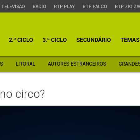
TELEVISÃO
RÁDIO
RTP PLAY
RTP PALCO
RTP ZIG ZA
2.º CICLO
3.º CICLO
SECUNDÁRIO
TEMAS
S
LITORAL
AUTORES ESTRANGEIROS
GRANDES
no circo?