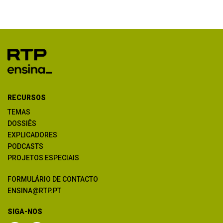
RECURSOS
TEMAS
DOSSIÊS
EXPLICADORES
PODCASTS
PROJETOS ESPECIAIS
FORMULÁRIO DE CONTACTO
ENSINA@RTP.PT
SIGA-NOS