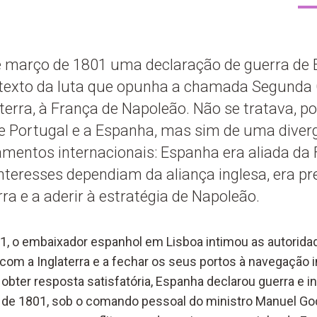
de março de 1801 uma declaração de guerra de
ntexto da luta que opunha a chamada Segunda 
laterra, à França de Napoleão. Não se tratava, p
tre Portugal e a Espanha, mas sim de uma diver
amentos internacionais: Espanha era aliada da 
interesses dependiam da aliança inglesa, era p
erra e a aderir à estratégia de Napoleão.
1, o embaixador espanhol em Lisboa intimou as autorid
 com a Inglaterra e a fechar os seus portos à navegação 
 obter resposta satisfatória, Espanha declarou guerra e inv
de 1801, sob o comando pessoal do ministro Manuel Godo