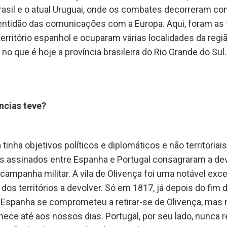
 Brasil e o atual Uruguai, onde os combates decorreram c
lentidão das comunicações com a Europa. Aqui, foram as
rritório espanhol e ocuparam várias localidades da reg
 no que é hoje a província brasileira do Rio Grande do Sul.
cias teve?
tinha objetivos políticos e diplomáticos e não territoriai
os assinados entre Espanha e Portugal consagraram a de
ampanha militar. A vila de Olivença foi uma notável exce
 dos territórios a devolver. Só em 1817, já depois do fim 
 Espanha se comprometeu a retirar-se de Olivença, mas 
ece até aos nossos dias. Portugal, por seu lado, nunca