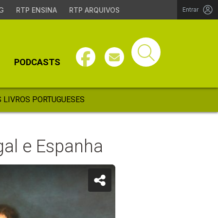
G
RTP ENSINA
RTP ARQUIVOS
Entrar
PODCASTS
 LIVROS PORTUGUESES
ugal e Espanha