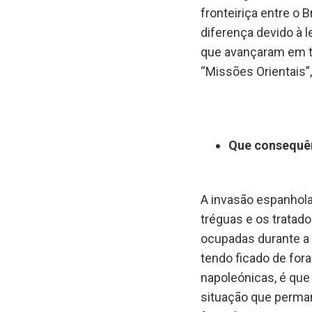
fronteiriça entre o
diferença devido à 
que avançaram em te
“Missões Orientais”,
Que consequên
A invasão espanhola 
tréguas e os tratad
ocupadas durante a c
tendo ficado de fora
napoleónicas, é que
situação que perman