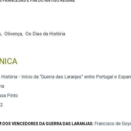
S FRANCESAS E FIM DO ANTIGO REGIME
s
Olivença
Os Dias da História
NICA
História - Início da “Guerra das Laranjas” entre Portugal e Espa
ma
usa Pinto
 2
Francisco de Goy
M DOS VENCEDORES DA GUERRA DAS LARANJAS: