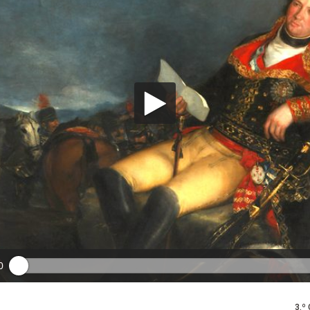
0
3.º