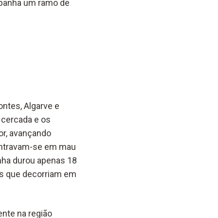
Espanha um ramo de
ontes, Algarve e
i cercada e os
or, avançando
contravam-se em mau
nha durou apenas 18
es que decorriam em
ente na região