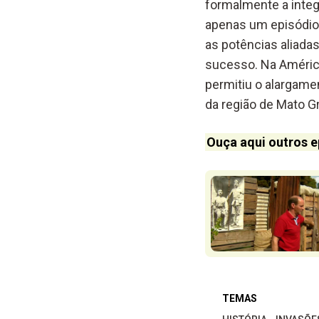
formalmente a integr
apenas um episódio p
as potências aliada
sucesso. Na América 
permitiu o alargamen
da região de Mato G
Ouça aqui outros e
TEMAS