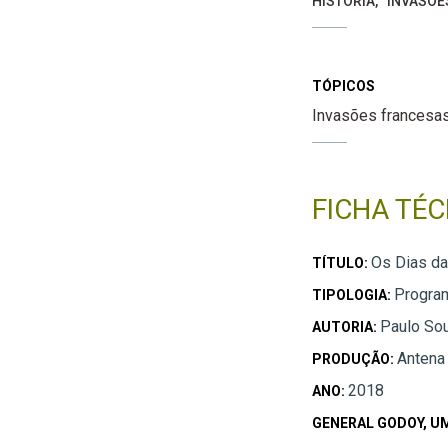
HISTÓRIA
INVASÕE
TÓPICOS
Invasões francesa
FICHA TÉC
Os Dias da 
TÍTULO:
Progra
TIPOLOGIA:
Paulo So
AUTORIA:
Antena
PRODUÇÃO:
2018
ANO:
GENERAL GODOY, U