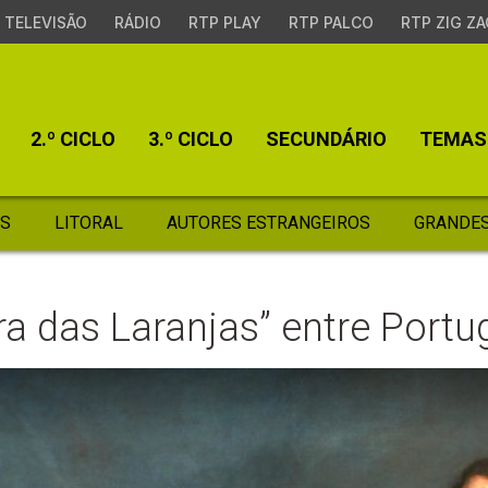
TELEVISÃO
RÁDIO
RTP PLAY
RTP PALCO
RTP ZIG ZA
2.º CICLO
3.º CICLO
SECUNDÁRIO
TEMAS
S
LITORAL
AUTORES ESTRANGEIROS
GRANDES
rra das Laranjas” entre Port