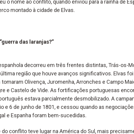
eu o nome ao conflito, quando enviou para a rainha de 
cerco montado à cidade de Elvas.
 “guerra das laranjas?”
espanhola decorreu em três frentes distintas, Trás-os-M
a última região que houve avanços significativos. Elvas fo
s tomaram Olivença, Juromenha, Arronches e Campo Mai
gre e Castelo de Vide. As fortificações portuguesas en
 português estava parcialmente desmobilizado. A campa
aio e 6 de junho de 1801, e cessou quando as negociaçõ
ugal e Espanha foram bem-sucedidas.
do conflito teve lugar na América do Sul, mais precisam