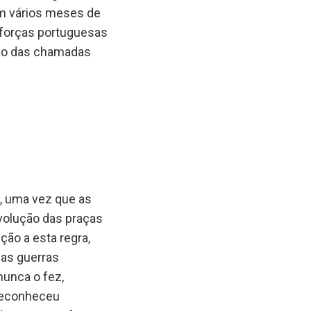
om vários meses de
 forças portuguesas
ião das chamadas
s, uma vez que as
volução das praças
ção a esta regra,
das guerras
nunca o fez,
 reconheceu