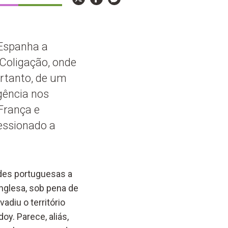
 Espanha a
Coligação, onde
ortanto, de um
gência nos
França e
ressionado a
ades portuguesas a
inglesa, sob pena de
adiu o território
y. Parece, aliás,