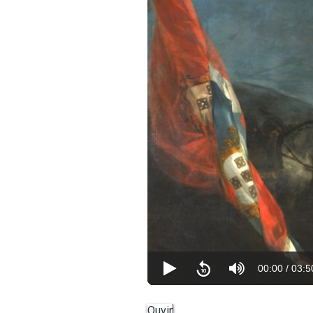
00:00
/
03:5
Ouvir