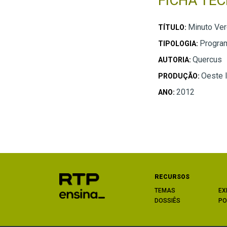
FICHA TÉC
Minuto Ve
TÍTULO:
Progra
TIPOLOGIA:
Quercus
AUTORIA:
Oeste 
PRODUÇÃO:
2012
ANO:
RECURSOS
TEMAS
EX
DOSSIÊS
PO