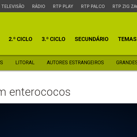
TELEVISÃO
RÁDIO
RTP PLAY
RTP PALCO
RTP ZIG ZA
2.º CICLO
3.º CICLO
SECUNDÁRIO
TEMAS
S
LITORAL
AUTORES ESTRANGEIROS
GRANDES
em enterococos