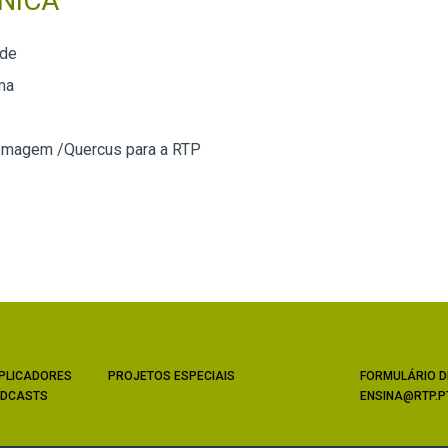
NICA
rde
ma
Imagem /Quercus para a RTP
PLICADORES
PROJETOS ESPECIAIS
FORMULÁRIO D
DCASTS
ENSINA@RTP.P