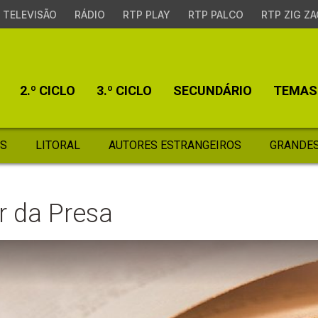
TELEVISÃO
RÁDIO
RTP PLAY
RTP PALCO
RTP ZIG ZA
2.º CICLO
3.º CICLO
SECUNDÁRIO
TEMAS
S
LITORAL
AUTORES ESTRANGEIROS
GRANDES
r da Presa