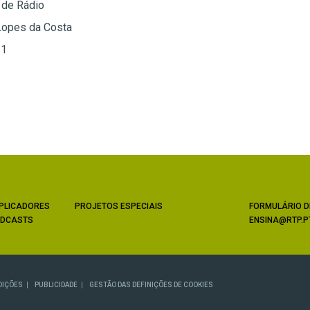
 de Rádio
Lopes da Costa
 1
PLICADORES
PROJETOS ESPECIAIS
FORMULÁRIO D
DCASTS
ENSINA@RTP.P
DIÇÕES
PUBLICIDADE
GESTÃO DAS DEFINIÇÕES DE COOKIES