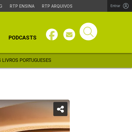
G
RTP ENSINA
RTP ARQUIVOS
Entrar
PODCASTS
 LIVROS PORTUGUESES