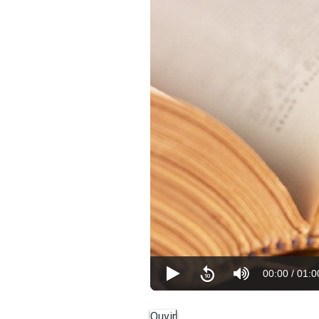
00:00
/
01:0
Ouvir