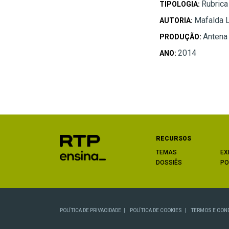
Rubrica
TIPOLOGIA:
Mafalda 
AUTORIA:
Antena
PRODUÇÃO:
2014
ANO:
RECURSOS
TEMAS
EX
DOSSIÊS
PO
POLÍTICA DE PRIVACIDADE
POLÍTICA DE COOKIES
TERMOS E CON