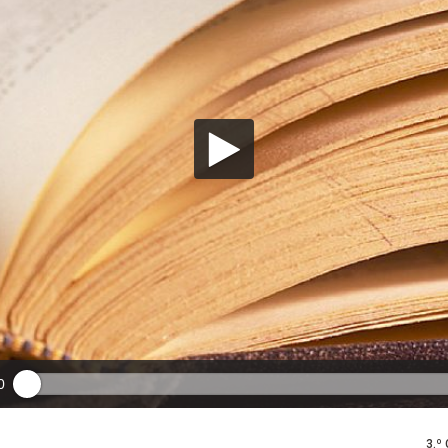
0
3.º