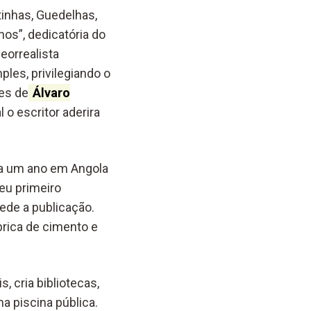
tinhas, Guedelhas,
os”, dedicatória do
eorrealista
les, privilegiando o
ões de
Álvaro
 o escritor aderira
ha um ano em Angola
seu primeiro
ede a publicação.
ábrica de cimento e
, cria bibliotecas,
a piscina pública.