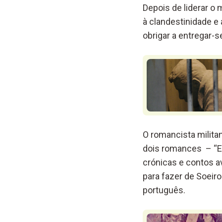
Depois de liderar o 
à clandestinidade e 
obrigar a entregar-s
O romancista milita
dois romances – “En
crónicas e contos av
para fazer de Soei
português.