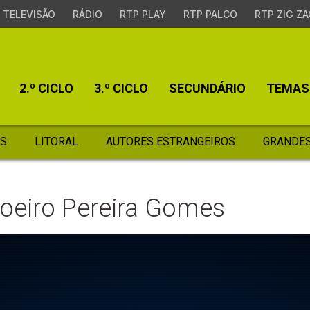
TELEVISÃO
RÁDIO
RTP PLAY
RTP PALCO
RTP ZIG ZA
2.º CICLO
3.º CICLO
SECUNDÁRIO
TEMAS
S
LITORAL
AUTORES ESTRANGEIROS
GRANDES
 Soeiro Pereira Gomes