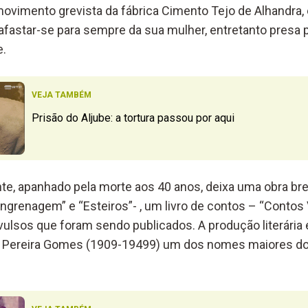
movimento grevista da fábrica Cimento Tejo de Alhandra, 
afastar-se para sempre da sua mulher, entretanto presa p
e.
VEJA TAMBÉM
Prisão do Aljube: a tortura passou por aqui
nte, apanhado pela morte aos 40 anos, deixa uma obra br
grenagem” e “Esteiros”- , um livro de contos – “Contos 
ulsos que foram sendo publicados. A produção literária é
ro Pereira Gomes (1909-19499) um dos nomes maiores do