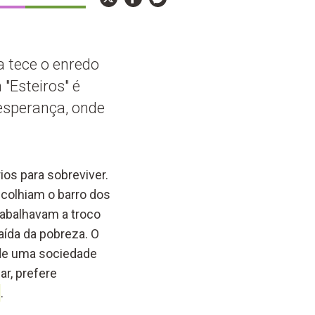
a tece o enredo
"Esteiros" é
 esperança, onde
ios para sobreviver.
ecolhiam o barro dos
Trabalhavam a troco
aída da pobreza. O
a de uma sociedade
ar, prefere
.