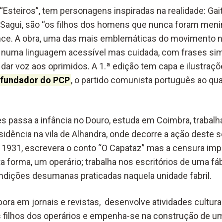
“Esteiros”, tem personagens inspiradas na realidade: Gai
 Sagui, são “os filhos dos homens que nunca foram menin
ance. A obra, uma das mais emblemáticas do movimento n
a numa linguagem acessível mas cuidada, com frases simp
 dar voz aos oprimidos. A 1.ª edição tem capa e ilustraç
o fundador do PCP
, o partido comunista português ao qual
s passa a infância no Douro, estuda em Coimbra, trabal
residência na vila de Alhandra, onde decorre a ação deste 
1931, escrevera o conto “O Capataz” mas a censura imp
rta forma, um operário; trabalha nos escritórios de uma f
dições desumanas praticadas naquela unidade fabril.
bora em jornais e revistas, desenvolve atividades culturais
s filhos dos operários e empenha-se na construção de um