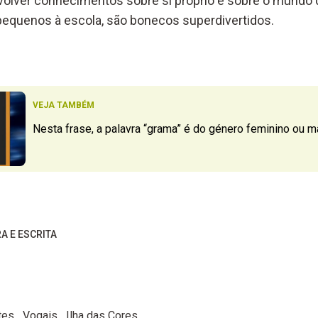
volver conhecimentos sobre si próprio e sobre o mundo q
equenos à escola, são bonecos superdivertidos.
VEJA TAMBÉM
Nesta frase, a palavra “grama” é do género feminino ou m
RA E ESCRITA
tes
Vogais
Ilha das Cores