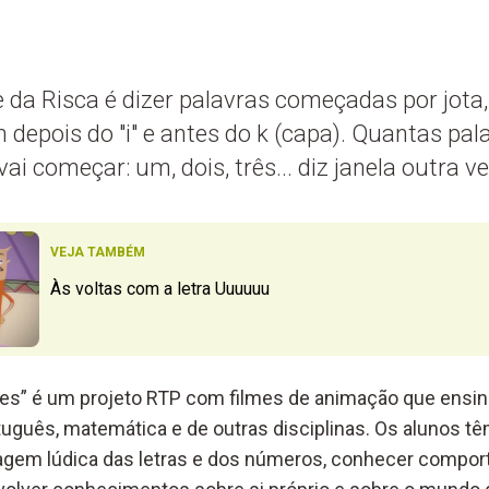
e da Risca é dizer palavras começadas por jota, 
 depois do "i" e antes do k (capa). Quantas pa
vai começar: um, dois, três... diz janela outra ve
VEJA TAMBÉM
Às voltas com a letra Uuuuuu
ores” é um projeto RTP com filmes de animação que ens
uguês, matemática e de outras disciplinas. Os alunos t
agem lúdica das letras e dos números, conhecer compo