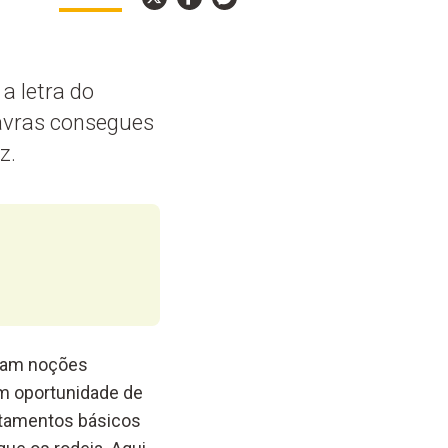
a letra do
lavras consegues
z.
inam noções
êm oportunidade de
rtamentos básicos