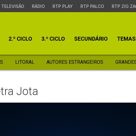
TELEVISÃO
RÁDIO
RTP PLAY
RTP PALCO
RTP ZIG ZA
2.º CICLO
3.º CICLO
SECUNDÁRIO
TEMAS
S
LITORAL
AUTORES ESTRANGEIROS
GRANDES
tra Jota