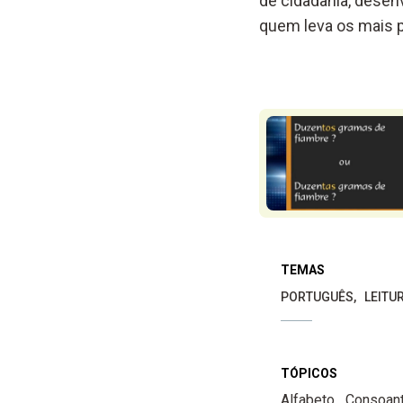
de cidadania, desen
quem leva os mais p
TEMAS
PORTUGUÊS
LEITU
TÓPICOS
Alfabeto
Consoan