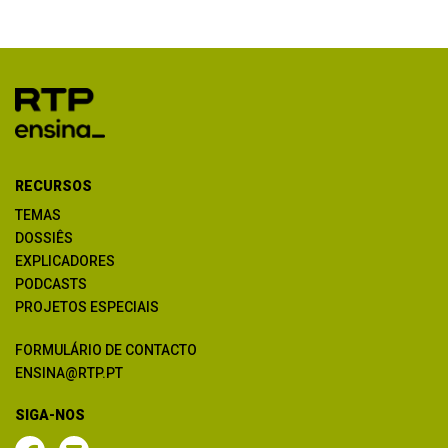
RECURSOS
TEMAS
DOSSIÊS
EXPLICADORES
PODCASTS
PROJETOS ESPECIAIS
FORMULÁRIO DE CONTACTO
ENSINA@RTP.PT
SIGA-NOS