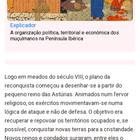
Explicador
A organização política, territorial e económica dos
muçulmanos na Península Ibérica
Logo em meados do século VIII
,
o plano
da
reconquista começou a desenhar-se a partir do
pequeno reino das
A
st
ú
rias
.
Animados num fervor
religioso,
os exércitos
movimenta
va
m-se
numa
lógica de ataque e não de defesa.
O obje
tivo era
recuperar
e repovoar os territórios ocupados
e
,
se
possível, conquistar novas terras para a cristandade.
Novos reinos e condados surgi
ram, entre eles o