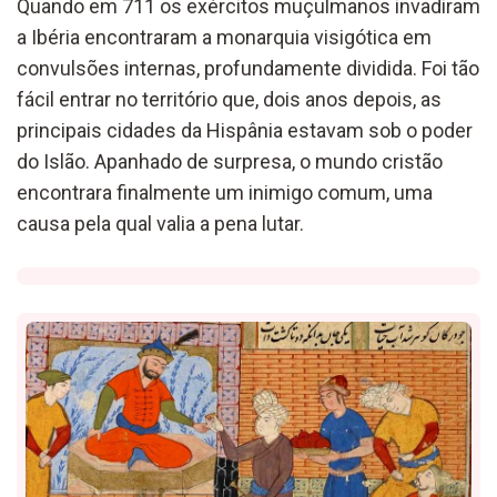
Quando
em 711 os exércitos
muçulmanos
invadiram
a Ibéria
enco
ntraram
a monarquia visigótica
em
convulsões internas, profundamente dividida.
Foi tão
fácil entrar no território que, dois anos depois, as
principais cidades da Hispânia estavam sob o poder
do Islão.
Apanhado de surpresa, o mundo cristão
encontrara
finalmente
um
inimigo comum, uma
causa pela qual valia a pena
l
utar.