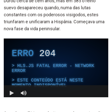
Durou cerca de cem anos, mas
em 585
o reino
suevo desapareceu
quando, numa das lutas
constantes
com os
poderosos
visigodos, estes
triunfaram e unificaram a Hispânia.
Começava uma
nova fase da vida peninsular.