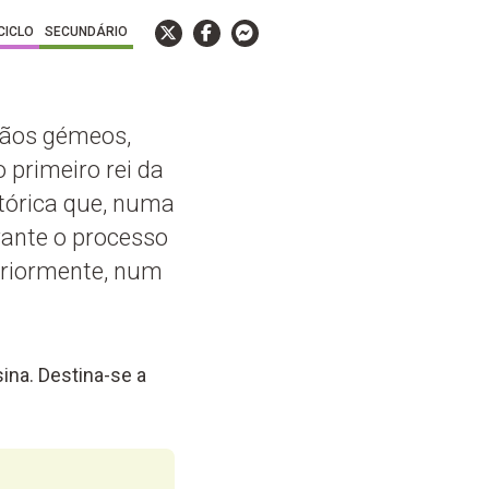
 CICLO
SECUNDÁRIO
mãos gémeos,
 primeiro rei da
stórica que, numa
rante o processo
eriormente, num
ina. Destina-se a