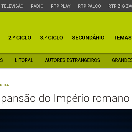
TELEVISÃO
RÁDIO
RTP PLAY
RTP PALCO
RTP ZIG ZA
2.º CICLO
3.º CICLO
SECUNDÁRIO
TEMAS
S
LITORAL
AUTORES ESTRANGEIROS
GRANDES
GICA
xpansão do Império romano