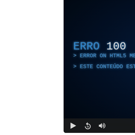
ERRO
100
ERROR ON HTML5 M
ESTE CONTEÚDO ES