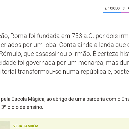
2.º CICLO
3.º
ção, Roma foi fundada em 753 a.C. por dois ir
riados por um loba. Conta ainda a lenda que o
 Rómulo, que assassinou o irmão. É certeza hi
a cidade foi governada por um monarca, mas du
itorial transformou-se numa república e, post
pela Escola Mágica, ao abrigo de uma parceria com o Ens
 3º ciclo de ensino.
VEJA TAMBÉM