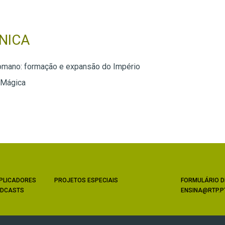
NICA
omano: formação e expansão do Império
 Mágica
PLICADORES
PROJETOS ESPECIAIS
FORMULÁRIO D
DCASTS
ENSINA@RTP.P