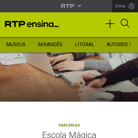
Entrar
MUSEUS
MIRANDÊS
LITORAL
AUTORES ES
PARCERIAS
Escola Mágica