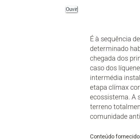
Ouvir
É à sequência d
determinado habi
chegada dos pri
caso dos líquene
intermédia insta
etapa clímax cor
ecossistema. A 
terreno totalmen
comunidade antig
Conteúdo fornecido 