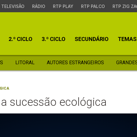
TELEVISÃO
RÁDIO
RTP PLAY
RTP PALCO
RTP ZIG ZA
2.º CICLO
3.º CICLO
SECUNDÁRIO
TEMAS
S
LITORAL
AUTORES ESTRANGEIROS
GRANDES
GICA
 a sucessão ecológica