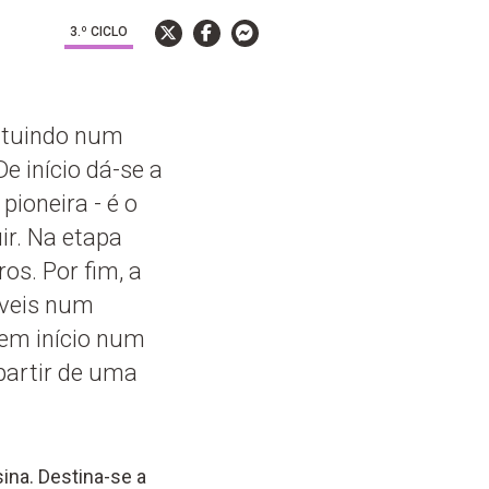
3.º CICLO
tituindo num
e início dá-se a
ioneira - é o
ir. Na etapa
os. Por fim, a
áveis num
tem início num
partir de uma
ina. Destina-se a