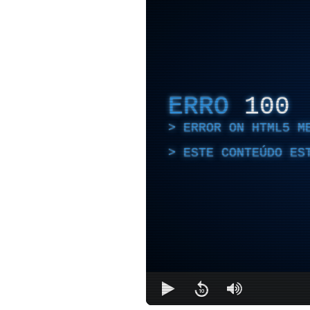
ERRO
100
ERROR ON HTML5 M
ESTE CONTEÚDO ES