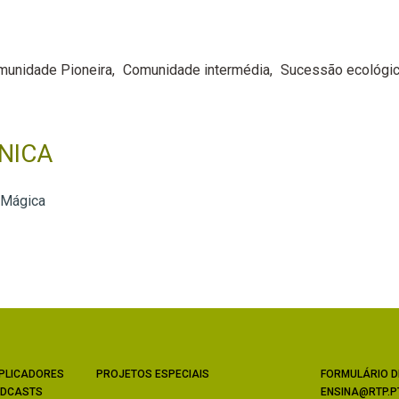
munidade Pioneira
Comunidade intermédia
Sucessão ecológi
NICA
 Mágica
PLICADORES
PROJETOS ESPECIAIS
FORMULÁRIO D
DCASTS
ENSINA@RTP.P