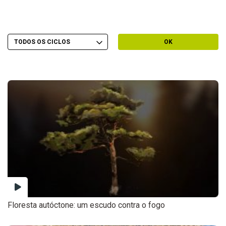
Escolher Ciclo
Filtrar por Ciclo
OK
Floresta autóctone: um escudo contra o fogo