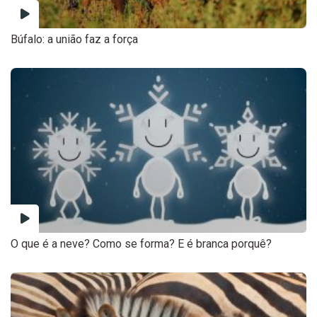
Búfalo: a união faz a força
O que é a neve? Como se forma? E é branca porquê?