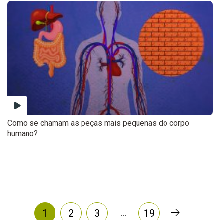
Como se chamam as peças mais pequenas do corpo
humano?
…
1
2
3
19