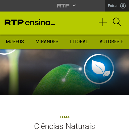
Entrar
MUSEUS
MIRANDÊS
LITORAL
AUTORES ES
TEMA
Ciências Naturais