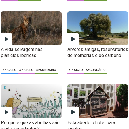
A vida selvagem nas
Árvores antigas, reservatórios
planícies ibéricas
de memórias e de carbono
2.º CICLO
3.º CICLO
SECUNDÁRIO
3.º CICLO
SECUNDÁRIO
Porque é que as abelhas são
Está aberto o hotel para
muito importantes?
insetos