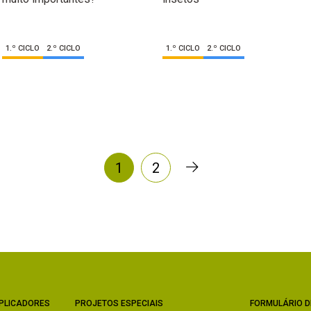
1.º CICLO
2.º CICLO
1.º CICLO
2.º CICLO
1
2
PLICADORES
PROJETOS ESPECIAIS
FORMULÁRIO D