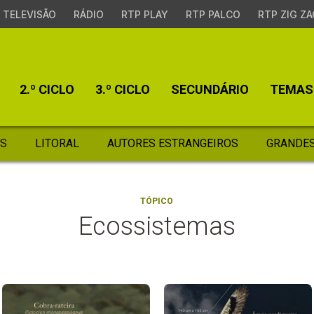
TELEVISÃO
RÁDIO
RTP PLAY
RTP PALCO
RTP ZIG ZA
2.º CICLO
3.º CICLO
SECUNDÁRIO
TEMAS
S
LITORAL
AUTORES ESTRANGEIROS
GRANDES
TÓPICO
Ecossistemas