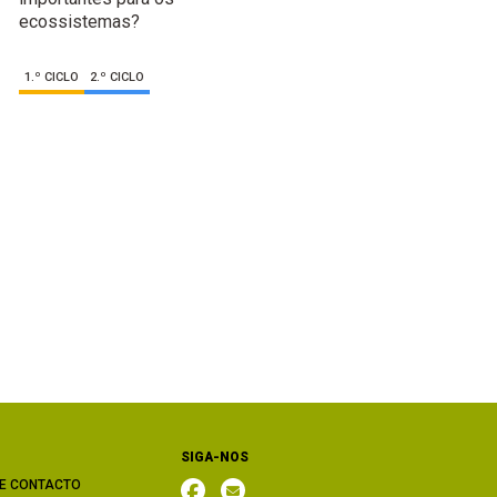
ecossistemas?
1.º CICLO
2.º CICLO
SIGA-NOS
E CONTACTO