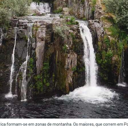
bérica formam-se em zonas de montanha. Os maiores, que correm em Po