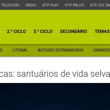
TELEVISÃO
RÁDIO
RTP PLAY
RTP PALCO
RTP ZIG ZA
2.º CICLO
3.º CICLO
SECUNDÁRIO
TEMAS
S
LITORAL
AUTORES ESTRANGEIROS
GRANDES
icas: santuários de vida sel