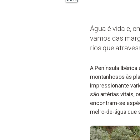
Água é vida e, e
vamos das marge
rios que atrave
A Península Ibérica
montanhosos às planí
impressionante var
são artérias vitais,
encontram-se espéci
melro-de-água que s