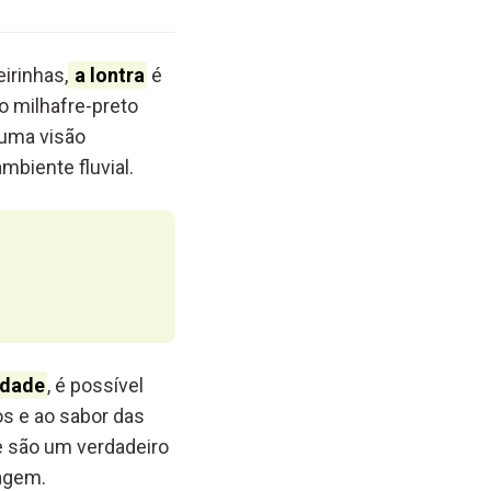
irinhas,
a lontra
é
o milhafre-preto
 uma visão
mbiente fluvial.
idade
, é possível
os e ao sabor das
 são um verdadeiro
vagem.