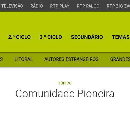
TELEVISÃO
RÁDIO
RTP PLAY
RTP PALCO
RTP ZIG ZA
2.º CICLO
3.º CICLO
SECUNDÁRIO
TEMAS
S
LITORAL
AUTORES ESTRANGEIROS
GRANDES
TÓPICO
Comunidade Pioneira