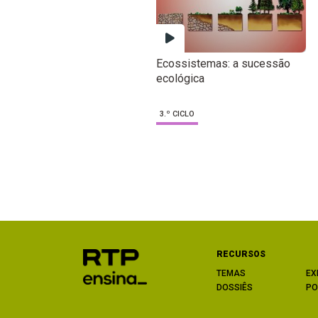
Ecossistemas: a sucessão
ecológica
3.º CICLO
RECURSOS
TEMAS
EX
DOSSIÊS
PO