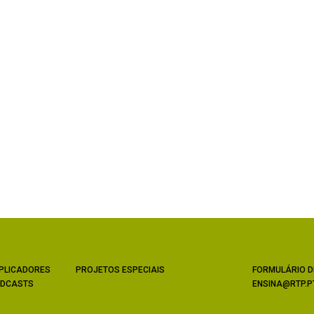
PLICADORES
PROJETOS ESPECIAIS
FORMULÁRIO D
DCASTS
ENSINA@RTP.P