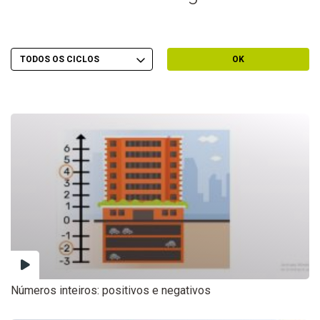
Escolher Ciclo
Filtrar por Ciclo
OK
Números inteiros: positivos e negativos