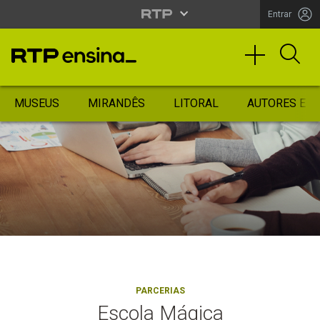
Entrar
MUSEUS
MIRANDÊS
LITORAL
AUTORES ES
PARCERIAS
Escola Mágica