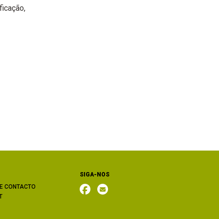
ficação
SIGA-NOS
E CONTACTO
T