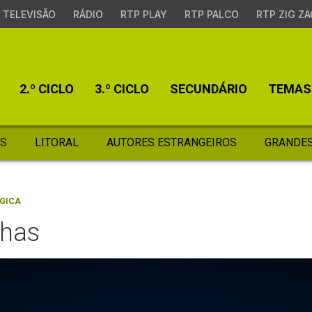
TELEVISÃO
RÁDIO
RTP PLAY
RTP PALCO
RTP ZIG ZA
2.º CICLO
3.º CICLO
SECUNDÁRIO
TEMAS
S
LITORAL
AUTORES ESTRANGEIROS
GRANDES
GICA
chas