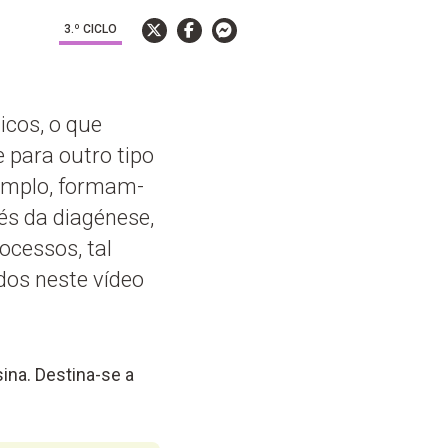
3.º CICLO
icos, o que
 para outro tipo
xemplo, formam-
vés da diagénese,
cessos, tal
dos neste vídeo
ina. Destina-se a