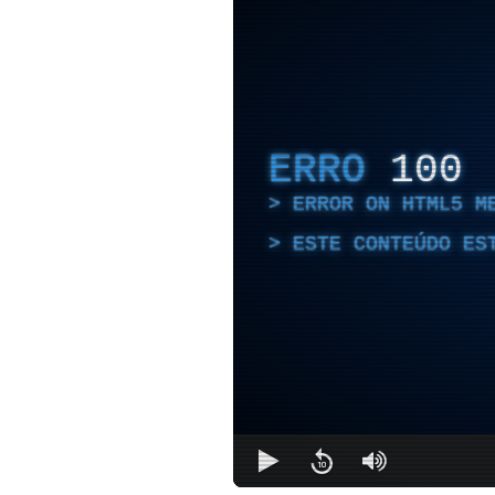
ERRO
100
ERROR ON HTML5 M
ESTE CONTEÚDO ES