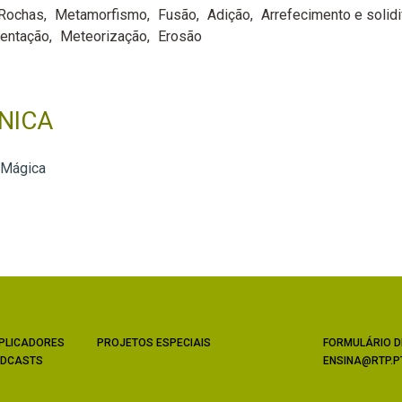
 Rochas
Metamorfismo
Fusão
Adição
Arrefecimento e solidi
mentação
Meteorização
Erosão
NICA
 Mágica
PLICADORES
PROJETOS ESPECIAIS
FORMULÁRIO D
DCASTS
ENSINA@RTP.P