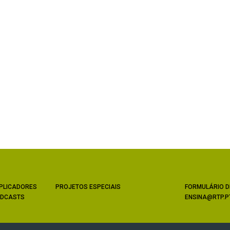
PLICADORES
PROJETOS ESPECIAIS
FORMULÁRIO D
DCASTS
ENSINA@RTP.P