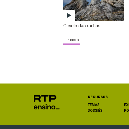
O ciclo das rochas
3.º CICLO
RECURSOS
TEMAS
EX
DOSSIÊS
PO