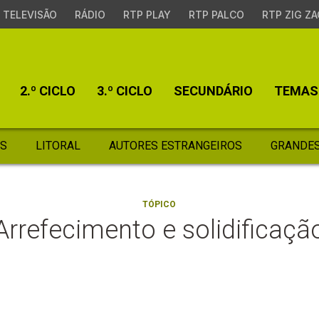
TELEVISÃO
RÁDIO
RTP PLAY
RTP PALCO
RTP ZIG ZA
2.º CICLO
3.º CICLO
SECUNDÁRIO
TEMAS
S
LITORAL
AUTORES ESTRANGEIROS
GRANDES
TÓPICO
Arrefecimento e solidificaçã