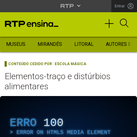
Entrar
MUSEUS
MIRANDÊS
LITORAL
AUTORES ES
CONTEÚDO CEDIDO POR :
ESCOLA MÁGICA
Elementos-traço e distúrbios
alimentares
ERRO
100
ERROR ON HTML5 MEDIA ELEMENT