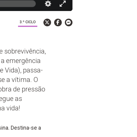
3.º CICLO
 sobrevivência,
e a emergência
 Vida), passa-
se a vítima. O
obra de pressão
Segue as
a vida!
ina. Destina-se a