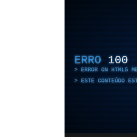
ERRO
100
ERROR ON HTML5 M
ESTE CONTEÚDO ES