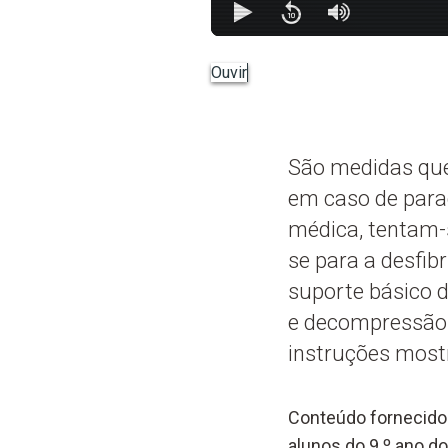
Ouvir
São medidas que
em caso de para
médica, tentam-
se para a desfibr
suporte básico 
e decompressão d
instruções most
Conteúdo fornecido 
alunos do 9.º ano do