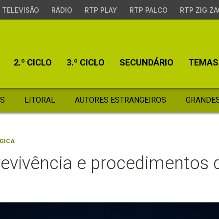
TELEVISÃO
RÁDIO
RTP PLAY
RTP PALCO
RTP ZIG ZA
2.º CICLO
3.º CICLO
SECUNDÁRIO
TEMAS
S
LITORAL
AUTORES ESTRANGEIROS
GRANDES
GICA
evivência e procedimentos 