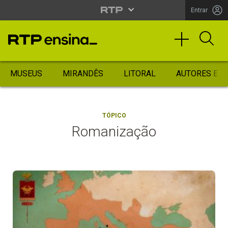
Entrar
MUSEUS
MIRANDÊS
LITORAL
AUTORES ES
TÓPICO
Romanização