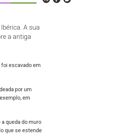
Ibérica. A sua
re a antiga
só foi escavado em
odeada por um
r exemplo, em
 e a queda do muro
plo que se estende