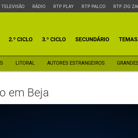
TELEVISÃO
RÁDIO
RTP PLAY
RTP PALCO
RTP ZIG ZA
2.º CICLO
3.º CICLO
SECUNDÁRIO
TEMAS
S
LITORAL
AUTORES ESTRANGEIROS
GRANDES
o em Beja