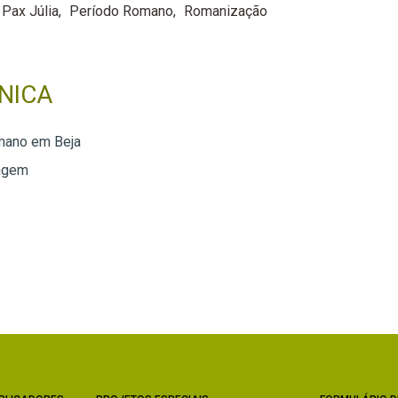
Pax Júlia
Período Romano
Romanização
NICA
mano em Beja
agem