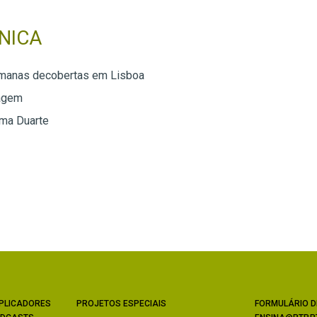
NICA
omanas decobertas em Lisboa
agem
lma Duarte
PLICADORES
PROJETOS ESPECIAIS
FORMULÁRIO D