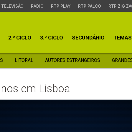
TELEVISÃO
RÁDIO
RTP PLAY
RTP PALCO
RTP ZIG ZA
2.º CICLO
3.º CICLO
SECUNDÁRIO
TEMAS
S
LITORAL
AUTORES ESTRANGEIROS
GRANDES
anos em Lisboa