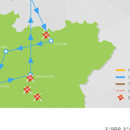
2.º CICLO
3.º