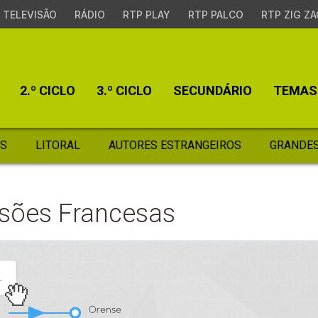
TELEVISÃO
RÁDIO
RTP PLAY
RTP PALCO
RTP ZIG ZA
2.º CICLO
3.º CICLO
SECUNDÁRIO
TEMAS
S
LITORAL
AUTORES ESTRANGEIROS
GRANDES
sões Francesas