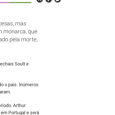
ncesas, mas
em monarca, que
cado pela morte,
echais Soult e
do o país. Inúmeros
taram.
ríodo. Arthur
 em Portugal e será