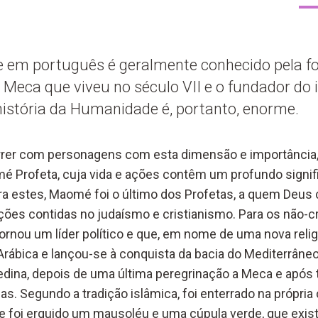
em português é geralmente conhecido pela f
eca que viveu no século VII e o fundador do i
história da Humanidade é, portanto, enorme.
rer com personagens com esta dimensão e importância
é Profeta, cuja vida e ações contêm um profundo signifi
 estes, Maomé foi o último dos Profetas, a quem Deus 
ções contidas no judaísmo e cristianismo. Para os não-cr
rnou um líder político e que, em nome de uma nova religi
Arábica e lançou-se à conquista da bacia do Mediterrâneo
dina, depois de uma última peregrinação a Meca e após
as. Segundo a tradição islâmica, foi enterrado na própri
 foi erguido um mausoléu e uma cúpula verde, que exist