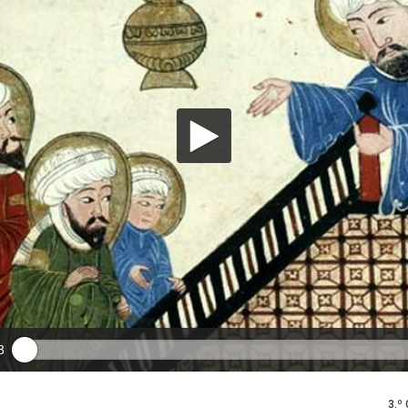
3
3.º