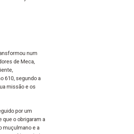
transformou num
adores de Meca,
iente,
no 610, segundo a
 sua missão e os
eguido por um
e que o obrigaram a
rio muçulmano e a