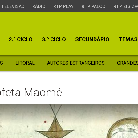
TELEVISÃO
RÁDIO
RTP PLAY
RTP PALCO
RTP ZIG ZA
2.º CICLO
3.º CICLO
SECUNDÁRIO
TEMAS
S
LITORAL
AUTORES ESTRANGEIROS
GRANDES
rofeta Maomé