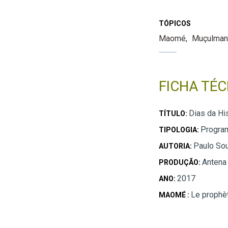
TÓPICOS
Maomé
Muçulma
FICHA TÉC
Dias da Hi
TÍTULO:
Progra
TIPOLOGIA:
Paulo So
AUTORIA:
Antena
PRODUÇÃO:
2017
ANO:
Le prophèt
MAOMÉ :