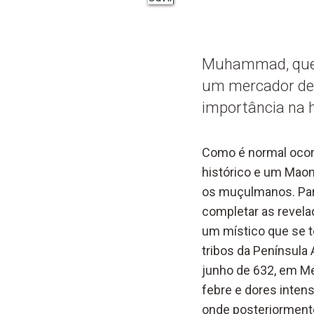
Muhammad, que 
um mercador de M
importância na 
Como é normal ocor
histórico e um Maom
os muçulmanos. Para
completar as revela
um místico que se to
tribos da Península 
junho de 632, em Me
febre e dores intens
onde posteriormente