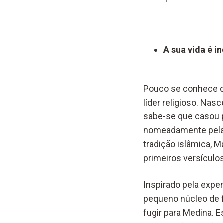
A sua vida é i
Pouco se conhece d
líder religioso. Nas
sabe-se que casou p
nomeadamente pela 
tradição islâmica, M
primeiros versículos
Inspirado pela expe
pequeno núcleo de f
fugir para Medina. 