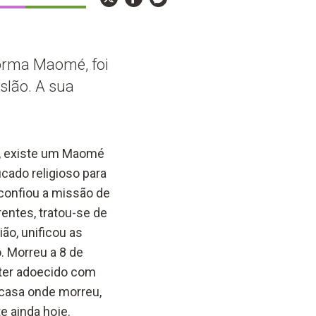
orma Maomé, foi
slão. A sua
, existe um Maomé
cado religioso para
confiou a missão de
entes, tratou-se de
ão, unificou as
. Morreu a 8 de
 ter adoecido com
a casa onde morreu,
e ainda hoje.