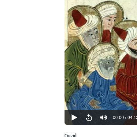
00:00
/
04:1
Ouvir