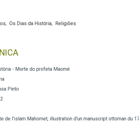
nos
Os Dias da História
Religiões
NICA
stória - Morte do profeta Maomé
ma
usa Pinto
 2
e de l'islam Mahomet, illustration d'un manuscript ottoman du 1