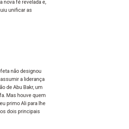
a nova fé revelada e,
iu unificar as
ofeta não designou
assumir a liderança
ção de Abu Bakr, um
ifa. Mas houve quem
u primo Ali para lhe
os dois principais