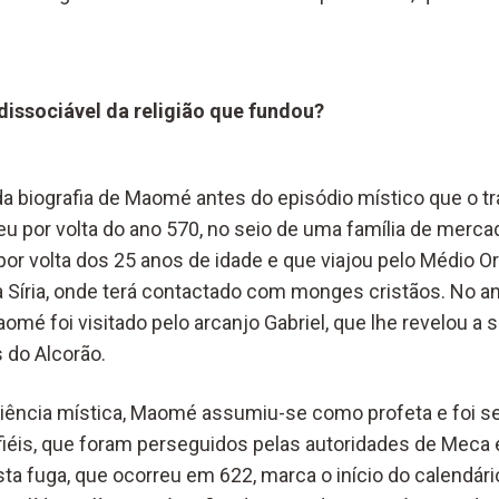
ndissociável da religião que fundou?
a biografia de Maomé antes do episódio místico que o 
ceu por volta do ano 570, no seio de uma família de merc
or volta dos 25 anos de idade e que viajou pelo Médio Or
Síria, onde terá contactado com monges cristãos. No a
aomé foi visitado pelo arcanjo Gabriel, que lhe revelou a
 do Alcorão.
riência mística, Maomé assumiu-se como profeta e foi s
iéis, que foram perseguidos pelas autoridades de Meca 
Esta fuga, que ocorreu em 622, marca o início do calendá