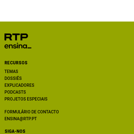
RECURSOS
TEMAS
DOSSIÊS
EXPLICADORES
PODCASTS
PROJETOS ESPECIAIS
FORMULÁRIO DE CONTACTO
ENSINA@RTP.PT
SIGA-NOS