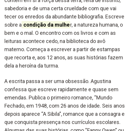
contém em si a força dessa terra, feita de instinto,
sabedoria e de uma certa crueldade com que vai
tecer os enredos da abundante bibliografia. Escreve
sobre a
condição da mulhe
r, a natureza humana, o
bem e o mal. O encontro com os livros e com as
leituras acontece cedo, na biblioteca do avô
materno. Começa a escrever a partir de estampas
que recorta e, aos 12 anos, as suas histórias fazem
dela a heroína da turma.
A escrita passa a ser uma obsessão. Agustina
confessa que escreve rapidamente e quase sem
emendas. Publica o primeiro romance, “Mundo
Fechado, em 1948, com 26 anos de idade. Seis anos
depois aparece “A Sibila”, romance que a consagra e
que conquista presença nos currículos escolares.
Algumas das suas histórias, como “Fanny Owen” ou