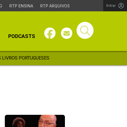
G
RTP ENSINA
RTP ARQUIVOS
Entrar
PODCASTS
 LIVROS PORTUGUESES