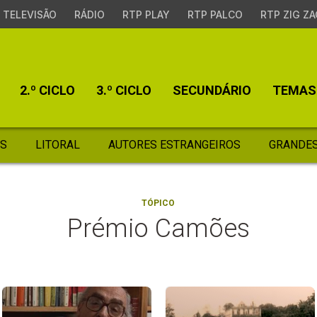
TELEVISÃO
RÁDIO
RTP PLAY
RTP PALCO
RTP ZIG ZA
2.º CICLO
3.º CICLO
SECUNDÁRIO
TEMAS
S
LITORAL
AUTORES ESTRANGEIROS
GRANDES
TÓPICO
Prémio Camões