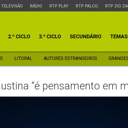
TELEVISÃO
RÁDIO
RTP PLAY
RTP PALCO
RTP ZIG ZA
2.º CICLO
3.º CICLO
SECUNDÁRIO
TEMAS
S
LITORAL
AUTORES ESTRANGEIROS
GRANDES
Agustina “é pensamento em 