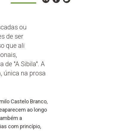
scadas ou
s de ser
o que ali
onais,
 de "A Sibila". A
, única na prosa
milo Castelo Branco,
eaparecem ao longo
o também a
ias com princípio,