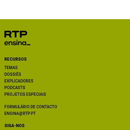
RECURSOS
TEMAS
DOSSIÊS
EXPLICADORES
PODCASTS
PROJETOS ESPECIAIS
FORMULÁRIO DE CONTACTO
ENSINA@RTP.PT
SIGA-NOS