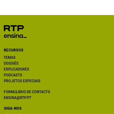
RECURSOS
TEMAS
DOSSIÊS
EXPLICADORES
PODCASTS
PROJETOS ESPECIAIS
FORMULÁRIO DE CONTACTO
ENSINA@RTP.PT
SIGA-NOS