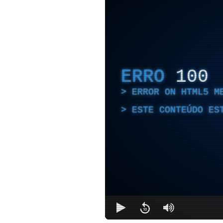
ERRO
100
ERROR ON HTML5 M
ESTE CONTEÚDO ES