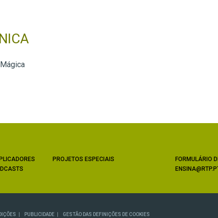
NICA
 Mágica
PLICADORES
PROJETOS ESPECIAIS
FORMULÁRIO D
DCASTS
ENSINA@RTP.P
DIÇÕES
PUBLICIDADE
GESTÃO DAS DEFINIÇÕES DE COOKIES