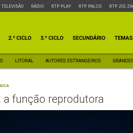
TELEVISÃO
RÁDIO
RTP PLAY
RTP PALCO
RTP ZIG ZA
2.º CICLO
3.º CICLO
SECUNDÁRIO
TEMAS
S
LITORAL
AUTORES ESTRANGEIROS
GRANDES
GICA
 a função reprodutora