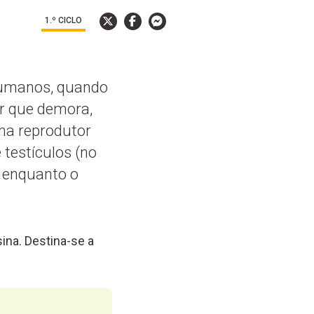
1.º CICLO
 humanos, quando
r que demora,
ema reprodutor
 testículos (no
 enquanto o
ina. Destina-se a