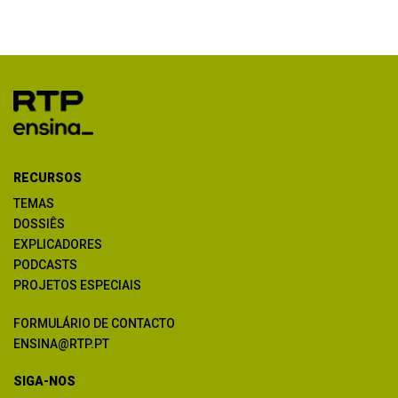
RECURSOS
TEMAS
DOSSIÊS
EXPLICADORES
PODCASTS
PROJETOS ESPECIAIS
FORMULÁRIO DE CONTACTO
ENSINA@RTP.PT
SIGA-NOS