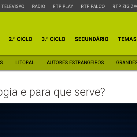
TELEVISÃO
RÁDIO
RTP PLAY
RTP PALCO
RTP ZIG ZA
2.º CICLO
3.º CICLO
SECUNDÁRIO
TEMAS
S
LITORAL
AUTORES ESTRANGEIROS
GRANDES
ogia e para que serve?