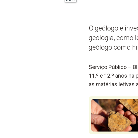
O geólogo e inve
geologia, como l
geólogo como his
Serviço Público – B
11.º e 12.º anos na
as matérias letivas