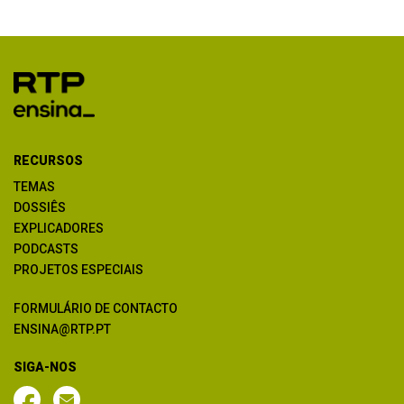
RECURSOS
TEMAS
DOSSIÊS
EXPLICADORES
PODCASTS
PROJETOS ESPECIAIS
FORMULÁRIO DE CONTACTO
ENSINA@RTP.PT
SIGA-NOS