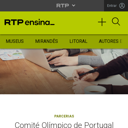
Entrar
MUSEUS
MIRANDÊS
LITORAL
AUTORES ES
PARCERIAS
Comité Olímpico de Portugal