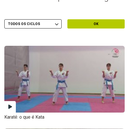
Escolher Ciclo
Filtrar por Ciclo
OK
Karaté: o que é Kata