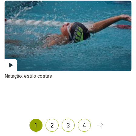
Natação: estilo costas
1
2
3
4