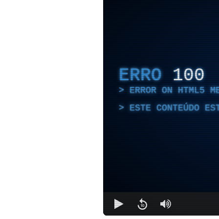
ERRO
100
ERROR ON HTML5 M
ESTE CONTEÚDO ES