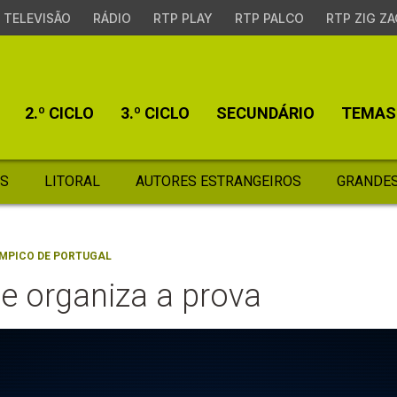
TELEVISÃO
RÁDIO
RTP PLAY
RTP PALCO
RTP ZIG ZA
2.º CICLO
3.º CICLO
SECUNDÁRIO
TEMAS
S
LITORAL
AUTORES ESTRANGEIROS
GRANDES
ÍMPICO DE PORTUGAL
se organiza a prova