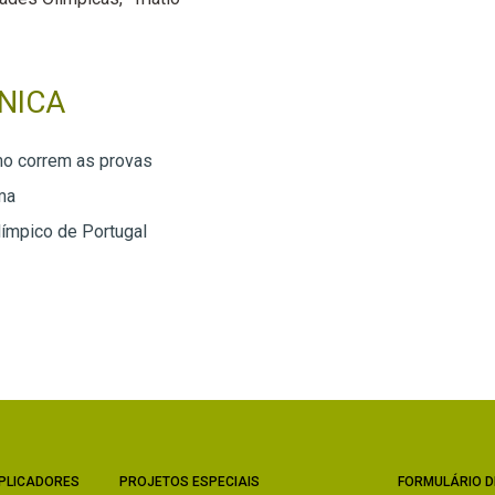
NICA
omo correm as provas
ma
ímpico de Portugal
PLICADORES
PROJETOS ESPECIAIS
FORMULÁRIO D