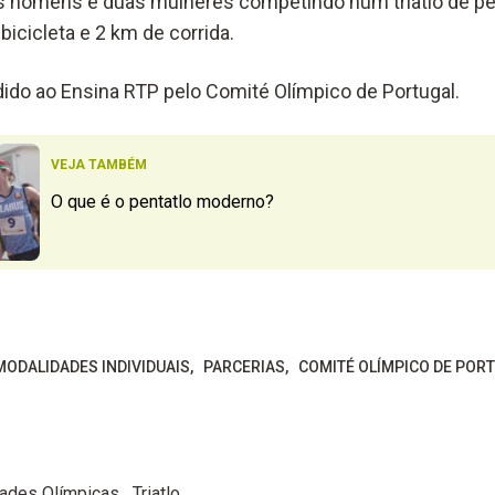
s homens e duas mulheres competindo num triatlo de pe
bicicleta e 2 km de corrida.
ido ao Ensina RTP pelo Comité Olímpico de Portugal.
VEJA TAMBÉM
O que é o pentatlo moderno?
MODALIDADES INDIVIDUAIS
PARCERIAS
COMITÉ OLÍMPICO DE POR
ades Olímpicas
Triatlo