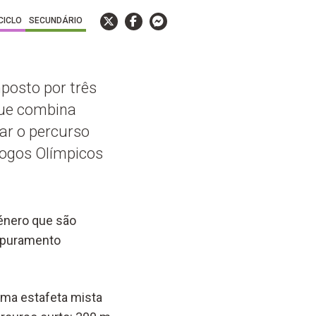
 CICLO
SECUNDÁRIO
posto por três
que combina
ar o percurso
Jogos Olímpicos
énero que são
 apuramento
uma estafeta mista