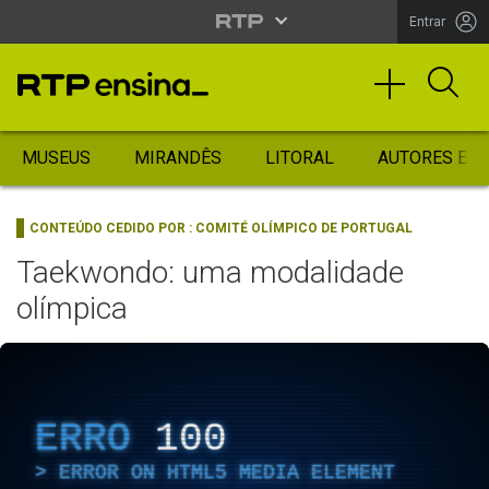
Entrar
MUSEUS
MIRANDÊS
LITORAL
AUTORES ES
CONTEÚDO CEDIDO POR :
COMITÉ OLÍMPICO DE PORTUGAL
Taekwondo: uma modalidade
olímpica
ERRO
100
ERROR ON HTML5 MEDIA ELEMENT