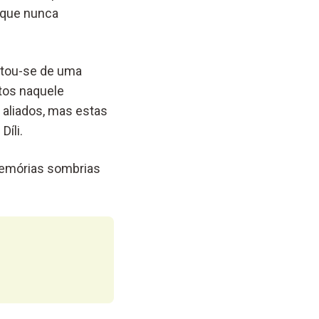
, que nunca
atou-se de uma
tos naquele
s aliados, mas estas
íli.
memórias sombrias