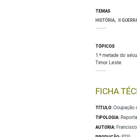
TEMAS
HISTÓRIA
II GUERR
TÓPICOS
1.ª metade do sécu
Timor Leste
FICHA TÉC
Ocupação 
TÍTULO:
Report
TIPOLOGIA:
Francisc
AUTORIA:
RTP
PRODUÇÃO: