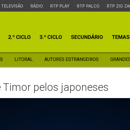
TELEVISÃO
RÁDIO
RTP PLAY
RTP PALCO
RTP ZIG ZA
2.º CICLO
3.º CICLO
SECUNDÁRIO
TEMAS
S
LITORAL
AUTORES ESTRANGEIROS
GRANDES
 Timor pelos japoneses