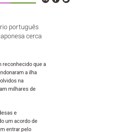
ório português
 japonesa cerca
m reconhecido que a
andonaram a ilha
olvidos na
aram milhares de
desas e
ido um acordo de
m entrar pelo