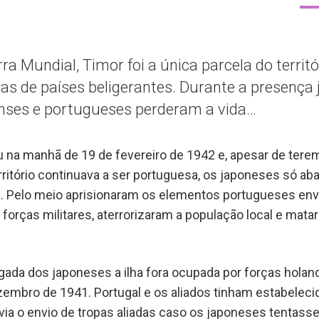
rra Mundial, Timor foi a única parcela do territ
ças de países beligerantes. Durante a presença
enses e portugueses perderam a vida…
 na manhã de 19 de fevereiro de 1942 e, apesar de tere
rritório continuava a ser portuguesa, os japoneses só ab
a. Pelo meio aprisionaram os elementos portugueses env
 forças militares, aterrorizaram a população local e mat
ada dos japoneses a ilha fora ocupada por forças holan
zembro de 1941. Portugal e os aliados tinham estabelec
ia o envio de tropas aliadas caso os japoneses tentasse