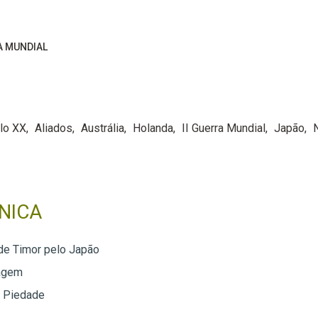
A MUNDIAL
lo XX
Aliados
Austrália
Holanda
II Guerra Mundial
Japão
NICA
de Timor pelo Japão
agem
o Piedade