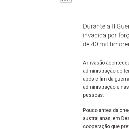
Durante a II Gue
invadida por for
de 40 mil timor
A invasão aconteceu
administração do te
após o fim da guerr
administração e nas
pessoas.
Pouco antes da cheg
australianas, em De
cooperação que prev