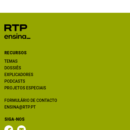
RECURSOS
TEMAS
DOSSIÊS
EXPLICADORES
PODCASTS
PROJETOS ESPECIAIS
FORMULÁRIO DE CONTACTO
ENSINA@RTP.PT
SIGA-NOS