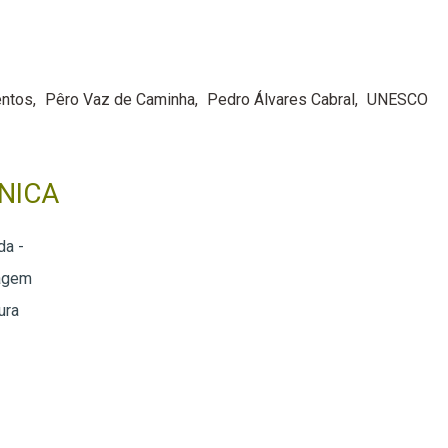
ntos
Pêro Vaz de Caminha
Pedro Álvares Cabral
UNESCO
NICA
da -
agem
ura