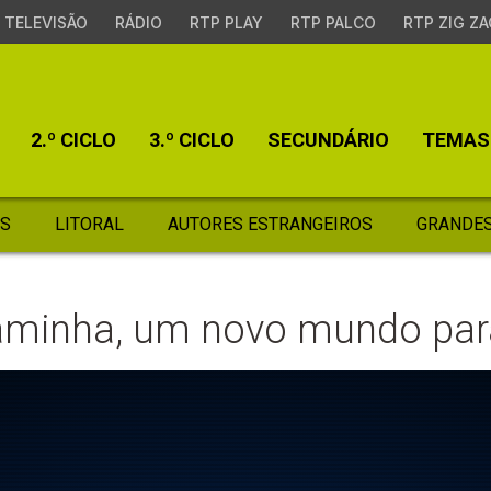
TELEVISÃO
RÁDIO
RTP PLAY
RTP PALCO
RTP ZIG ZA
2.º CICLO
3.º CICLO
SECUNDÁRIO
TEMAS
S
LITORAL
AUTORES ESTRANGEIROS
GRANDES
aminha, um novo mundo pa