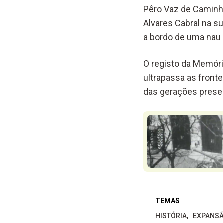
Pêro Vaz de Caminha
Alvares Cabral na s
a bordo de uma nau 
O registo da Memór
ultrapassa as front
das gerações presen
TEMAS
HISTÓRIA
EXPANSÃ