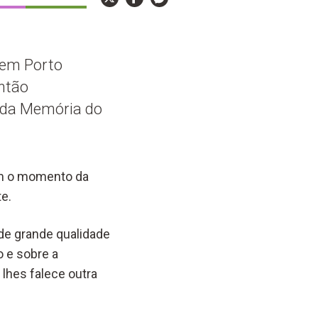
 em Porto
então
o da Memória do
bém o momento da
e.
e grande qualidade
o e sobre a
lhes falece outra