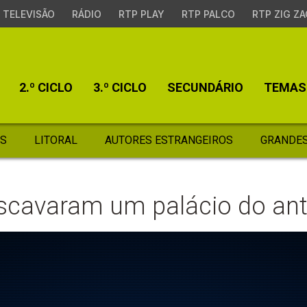
TELEVISÃO
RÁDIO
RTP PLAY
RTP PALCO
RTP ZIG ZA
2.º CICLO
3.º CICLO
SECUNDÁRIO
TEMAS
S
LITORAL
AUTORES ESTRANGEIROS
GRANDES
scavaram um palácio do ant