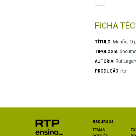
FICHA TÉC
Mênfis, O 
TÍTULO:
docume
TIPOLOGIA:
Rui Lagar
AUTORIA:
rtp
PRODUÇÃO:
RECURSOS
TEMAS
EX
DOSSIÊS
PO