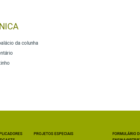
NICA
palácio da colunha
ntário
tinho
PLICADORES
PROJETOS ESPECIAIS
FORMULÁRIO D
DCASTS
ENSINA@RTP.P