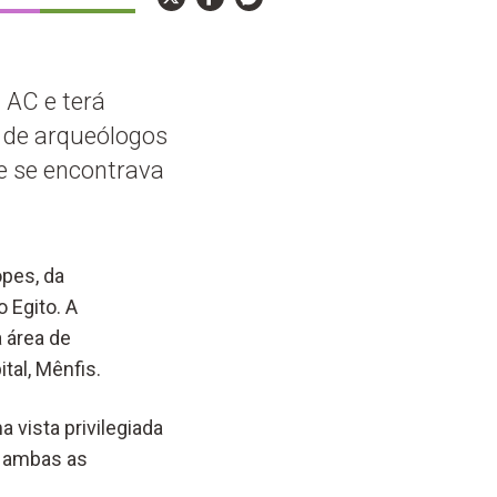
 AC e terá
 de arqueólogos
e se encontrava
opes, da
 Egito. A
 área de
tal, Mênfis.
 vista privilegiada
o ambas as