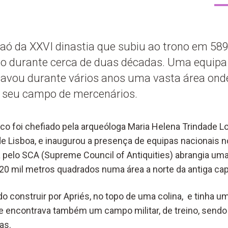
raó da XXVI dinastia que subiu ao trono em 589
to durante cerca de duas décadas. Uma equipa
avou durante vários anos uma vasta área ond
o seu campo de mercenários.
ico foi chefiado pela arqueóloga Maria Helena Trindade L
e Lisboa, e inaugurou a presença de equipas nacionais no
 pelo SCA (Supreme Council of Antiquities) abrangia uma
 mil metros quadrados numa área a norte da antiga capi
o construir por Apriés, no topo de uma colina, e tinha uma
 se encontrava também um campo militar, de treino, send
as.