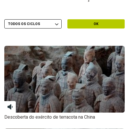
Escolher Ciclo
Filtrar por Ciclo
OK
Descoberta do exército de terracota na China