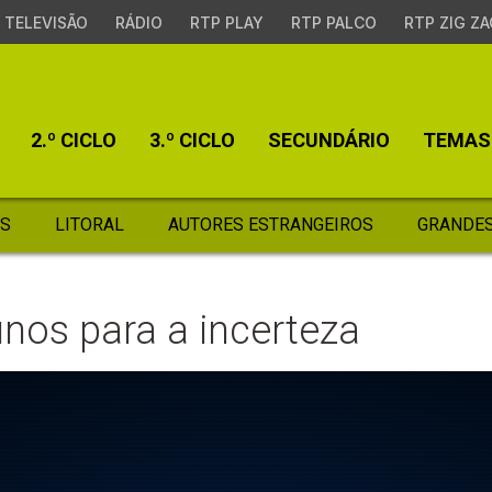
TELEVISÃO
RÁDIO
RTP PLAY
RTP PALCO
RTP ZIG ZA
2.º CICLO
3.º CICLO
SECUNDÁRIO
TEMAS
S
LITORAL
AUTORES ESTRANGEIROS
GRANDES
unos para a incerteza