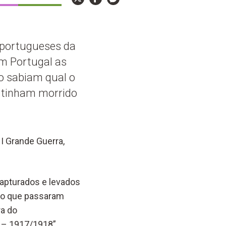
s portugueses da
Em Portugal as
o sabiam qual o
s tinham morrido
I Grande Guerra,
capturados e levados
 o que passaram
ra do
a – 1917/1918”.