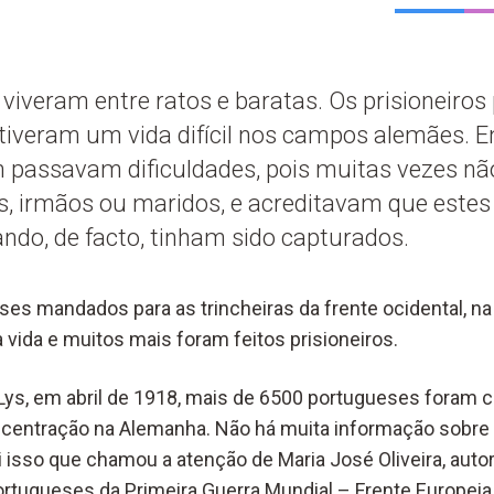
iveram entre ratos e baratas. Os prisioneiro
tiveram um vida difícil nos campos alemães. 
 passavam dificuldades, pois muitas vezes nã
os, irmãos ou maridos, e acreditavam que este
do, de facto, tinham sido capturados.
es mandados para as trincheiras da frente ocidental, na 
 vida e muitos mais foram feito
s prisioneiros.
 Lys, em abril de 1918, mais de 6500 portugueses foram 
centração na Alemanha. Não há muita informação sobre
i isso que chamou a atenção de Maria José Oliveira, auto
 Portugueses da Primeira Guerra Mundial – Frente Europei