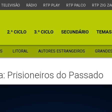
TELEVISÃO
RÁDIO
RTP PLAY
RTP PALCO
RTP ZIG ZA
2.º CICLO
3.º CICLO
SECUNDÁRIO
TEMAS
S
LITORAL
AUTORES ESTRANGEIROS
GRANDES
a: Prisioneiros do Passado