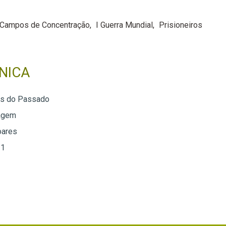
Campos de Concentração
I Guerra Mundial
Prisioneiros
NICA
os do Passado
agem
oares
 1