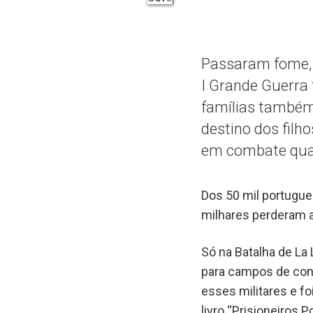
Passaram fome, v
I Grande Guerra 
famílias também
destino dos filh
em combate quan
Dos 50 mil portugues
milhares perderam a
Só na Batalha de La
para campos de con
esses militares e fo
livro “Prisioneiros