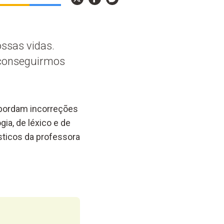
ssas vidas.
 conseguirmos
abordam incorreções
ia, de léxico e de
sticos da professora