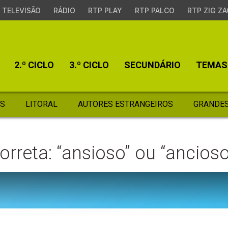
TELEVISÃO
RÁDIO
RTP PLAY
RTP PALCO
RTP ZIG ZA
2.º CICLO
3.º CICLO
SECUNDÁRIO
TEMAS
S
LITORAL
AUTORES ESTRANGEIROS
GRANDES
orreta: “ansioso” ou “ancioso