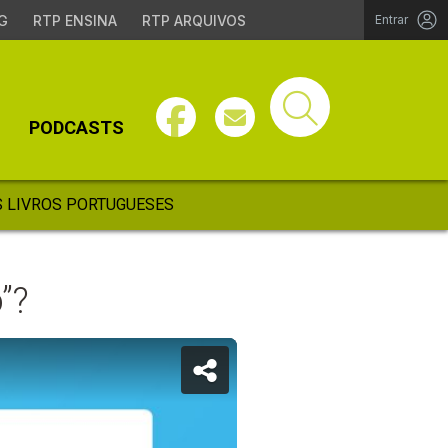
G
RTP ENSINA
RTP ARQUIVOS
Entrar
PODCASTS
 LIVROS PORTUGUESES
”?