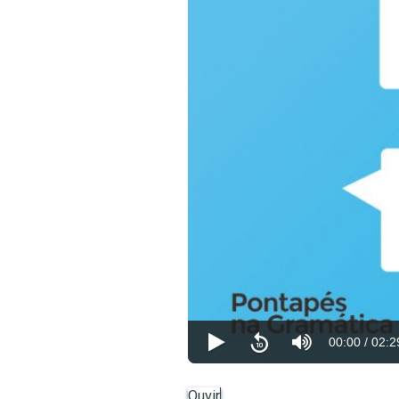
00:00
/
02:2
Ouvir