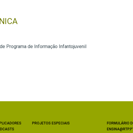
NICA
 de Programa de Informação Infantojuvenil
PLICADORES
PROJETOS ESPECIAIS
FORMULÁRIO D
DCASTS
ENSINA@RTP.P