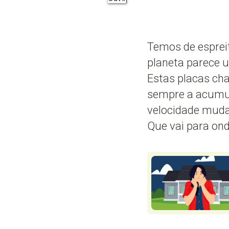
Temos de espreit
planeta parece 
Estas placas ch
sempre a acumul
velocidade muda 
Que vai para ond