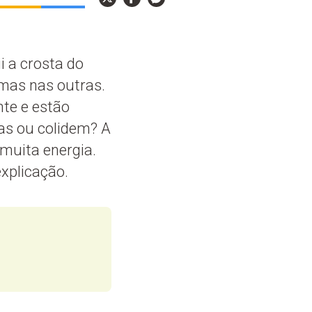
i a crosta do
mas nas outras.
te e estão
as ou colidem? A
 muita energia.
explicação.