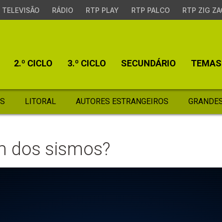
TELEVISÃO
RÁDIO
RTP PLAY
RTP PALCO
RTP ZIG ZA
2.º CICLO
3.º CICLO
SECUNDÁRIO
TEMAS
S
LITORAL
AUTORES ESTRANGEIROS
GRANDES
em dos sismos?