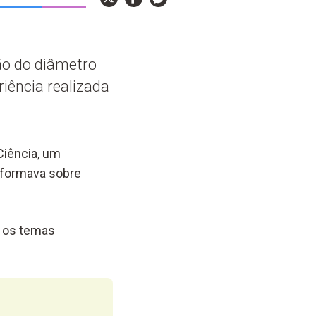
ão do diâmetro
iência realizada
Ciência, um
nformava sobre
e os temas