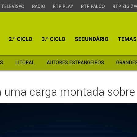
TELEVISÃO
RÁDIO
RTP PLAY
RTP PALCO
RTP ZIG ZA
2.º CICLO
3.º CICLO
SECUNDÁRIO
TEMAS
S
LITORAL
AUTORES ESTRANGEIROS
GRANDES
 uma carga montada sobre c