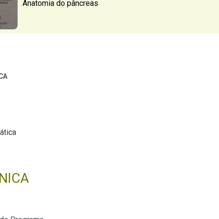
Anatomia do pâncreas
CA
ática
NICA