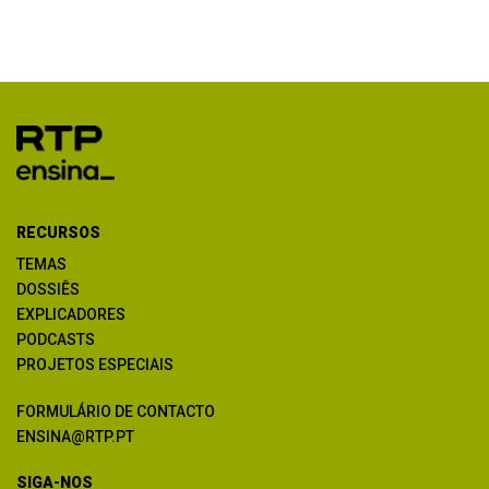
RECURSOS
TEMAS
DOSSIÊS
EXPLICADORES
PODCASTS
PROJETOS ESPECIAIS
FORMULÁRIO DE CONTACTO
ENSINA@RTP.PT
SIGA-NOS